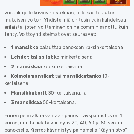
voittolinjalle kuvioyhdistelmän, jolla saa taulukon
mukaisen voiton. Yhdistelmiä on tosin vain kahdeksaa
erilaista, joten voittaminen on helpommin sanottu kuin
tehty. Voittoyhdistelmät ovat seuraavat:
1 mansikka
palauttaa panoksen kaksinkertaisena
Lehdet tai apilat
kolminkertaisena
2 mansikkaa
kuusinkertaisena
Kolmoismansikat
tai
mansikkatanko
10-
kertaisena
Mansikkakorit
30-kertaisena, ja
3 mansikkaa
50-kertaisena.
Ennen pelin alkua valitaan panos. Täyspanostus on 1
euron, mutta pelata voi myös 20, 40, 60 ja 80 sentin
panoksella. Kierros käynnistyy painamalla ”Käynnistys”-