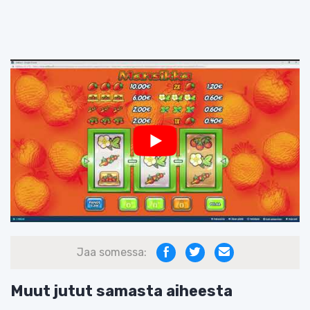
Jaa somessa:
Muut jutut samasta aiheesta