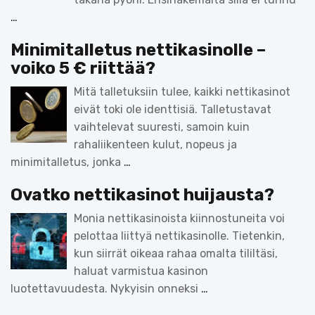
…
Minimitalletus nettikasinolle –
voiko 5 € riittää?
Mitä talletuksiin tulee, kaikki nettikasinot
eivät toki ole identtisiä. Talletustavat
vaihtelevat suuresti, samoin kuin
rahaliikenteen kulut, nopeus ja
minimitalletus, jonka
…
Ovatko nettikasinot huijausta?
Monia nettikasinoista kiinnostuneita voi
pelottaa liittyä nettikasinolle. Tietenkin,
kun siirrät oikeaa rahaa omalta tililtäsi,
haluat varmistua kasinon
luotettavuudesta. Nykyisin onneksi
…