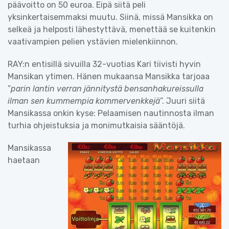
päävoitto on 50 euroa. Eipä siitä peli
yksinkertaisemmaksi muutu. Siinä, missä Mansikka on
selkeä ja helposti lähestyttävä, menettää se kuitenkin
vaativampien pelien ystävien mielenkiinnon.
RAY:n entisillä sivuilla 32-vuotias Kari tiivisti hyvin
Mansikan ytimen. Hänen mukaansa Mansikka tarjoaa
”
parin lantin verran jännitystä bensanhakureissulla
ilman sen kummempia kommervenkkejä
”. Juuri siitä
Mansikassa onkin kyse: Pelaamisen nautinnosta ilman
turhia ohjeistuksia ja monimutkaisia sääntöjä.
Mansikassa
haetaan